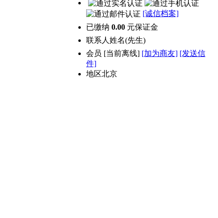
[诚信档案]
已缴纳
0.00
元保证金
联系人
姓名(先生)
会员
[
当前离线
]
[加为商友]
[发送信
件]
地区
北京