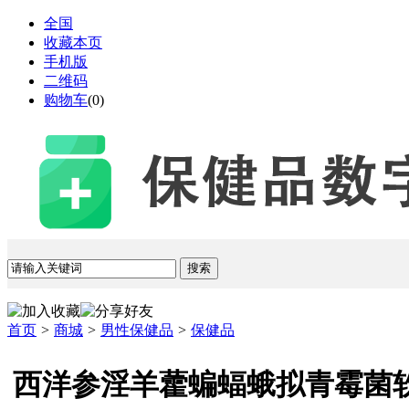
全国
收藏本页
手机版
二维码
购物车
(
0
)
首页
>
商城
>
男性保健品
>
保健品
西洋参淫羊藿蝙蝠蛾拟青霉菌